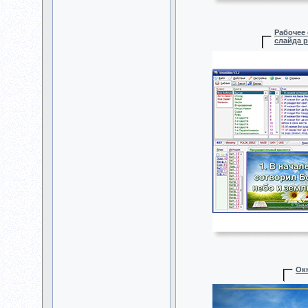
Рабочее 
слайда 
Ок