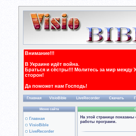
Внимание!!!
В Украине идёт война.
Браться и сёстры!!! Молитесь за мир между 
сторон!
Да поможет нам Господь!
Главная
VisioBible
LiveRecorder
Скачать
Г
Меню сайта
На этой странице показаны
Главная
работы программ.
VisioBible
LiveRecorder