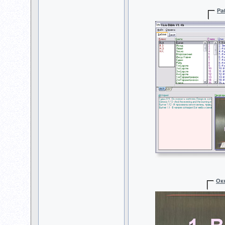
Ра
Ок